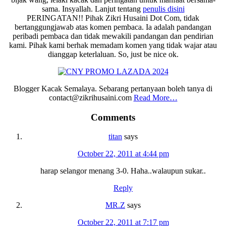
sama. Insyallah. Lanjut tentang
penulis disini
PERINGATAN!! Pihak Zikri Husaini Dot Com, tidak
bertanggungjawab atas komen pembaca. Ia adalah pandangan
peribadi pembaca dan tidak mewakili pandangan dan pendirian
kami. Pihak kami berhak memadam komen yang tidak wajar atau
dianggap keterlaluan. So, just be nice ok.
Blogger Kacak Semalaya. Sebarang pertanyaan boleh tanya di
contact@zikrihusaini.com
Read More…
Reader
Comments
Interactions
titan
says
October 22, 2011 at 4:44 pm
harap selangor menang 3-0. Haha..walaupun sukar..
Reply
MR.Z
says
October 22, 2011 at 7:17 pm