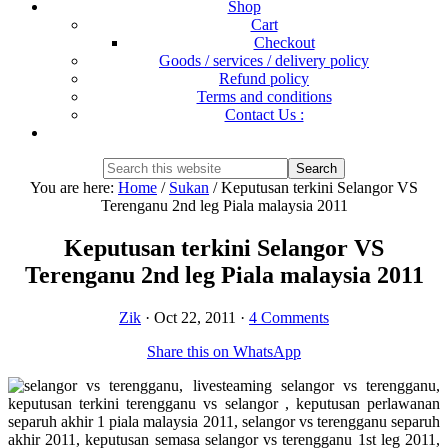
Shop
Cart
Checkout
Goods / services / delivery policy
Refund policy
Terms and conditions
Contact Us :
Show
Search
Search
this
Hide
You are here:
Home
/
Sukan
/
Keputusan terkini Selangor VS
website
Search
Terenganu 2nd leg Piala malaysia 2011
Keputusan terkini Selangor VS
Terenganu 2nd leg Piala malaysia 2011
Zik
·
Oct 22, 2011
·
4 Comments
Share this on WhatsApp