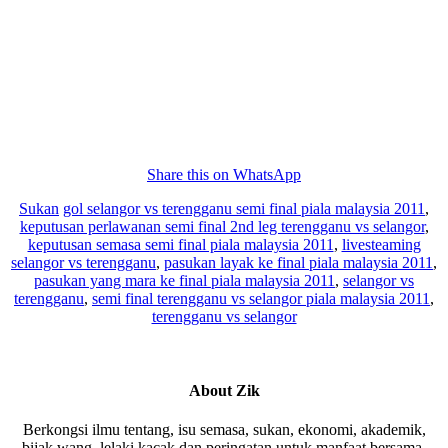
Share this on WhatsApp
Sukan
gol selangor vs terengganu semi final piala malaysia 2011
,
keputusan perlawanan semi final 2nd leg terengganu vs selangor
,
keputusan semasa semi final piala malaysia 2011
,
livesteaming
selangor vs terengganu
,
pasukan layak ke final piala malaysia 2011
,
pasukan yang mara ke final piala malaysia 2011
,
selangor vs
terengganu
,
semi final terengganu vs selangor piala malaysia 2011
,
terengganu vs selangor
About
Zik
Berkongsi ilmu tentang, isu semasa, sukan, ekonomi, akademik,
bijak wang, lelaki kacak dan peringatan untuk manfaat bersama-