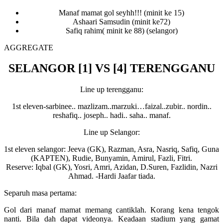
Manaf mamat gol seyhh!!! (minit ke 15)
Ashaari Samsudin (minit ke72)
Safiq rahim( minit ke 88) (selangor)
AGGREGATE
SELANGOR [1] VS [4] TERENGGANU
Line up terengganu:
1st eleven-sarbinee.. mazlizam..marzuki…faizal..zu
bir.. nordin..
reshafiq.. joseph.. hadi.. saha.. manaf.
Line up Selangor:
1st eleven selangor: Jeeva (GK), Razman, Asra, Nasriq, Safiq, Guna
(KAPTEN), Rudie, Bunyamin, Amirul, Fazli, Fitri.
Reserve: Iqbal (GK), Yosri, Amri, Azidan, D.Suren, Fazlidin, Nazri
Ahmad. -Hardi Jaafar tiada.
Separuh masa pertama:
Gol dari manaf mamat memang cantiklah. Korang kena tengok
nanti. Bila dah dapat videonya. Keadaan stadium yang gamat