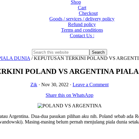
Shop
Cart
Checkout
Goods / services / delivery policy
Refund policy
Terms and conditions
Contact Us :
Show
Search
Search
this
Hide
PIALA DUNIA
/
KEPUTUSAN TERKINI POLAND VS ARGENTINA
website
Search
KINI POLAND VS ARGENTINA PIALA D
Zik
·
Nov 30, 2022
·
Leave a Comment
Share this on WhatsApp
 atau Argentina. Dua-dua pasukan pilihan aku nih. Poland sebab ada
andowski). Masing-masing belum pernah menjulang piala dunia setakat 