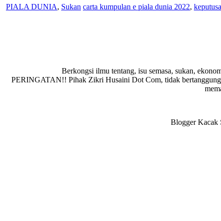
PIALA DUNIA
,
Sukan
carta kumpulan e piala dunia 2022
,
keputusa
Berkongsi ilmu tentang, isu semasa, sukan, ekonom
PERINGATAN!! Pihak Zikri Husaini Dot Com, tidak bertanggungja
memad
Blogger Kacak S
Reader
Interactions