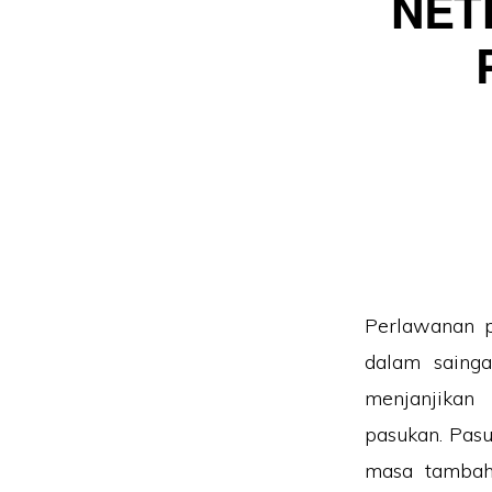
NET
Perlawanan p
dalam sainga
menjanjikan
pasukan. Pasu
masa tambaha