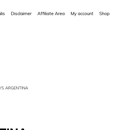
Show
lis
Disclaimer
Affiliate Area
My account
Shop
Search
VS ARGENTINA