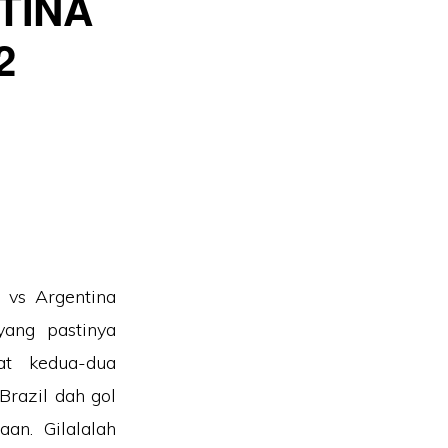
TINA
2
 vs Argentina
yang pastinya
at kedua-dua
Brazil dah gol
an. Gilalalah