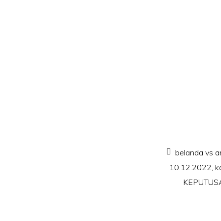
belanda vs a
10.12.2022
,
k
KEPUTUSA