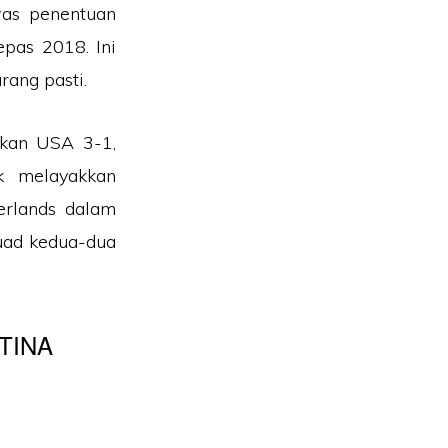
was penentuan
epas 2018. Ini
rang pasti.
ukan USA 3-1,
k melayakkan
erlands dalam
uad kedua-dua
TINA