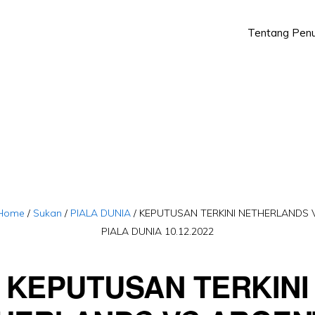
Tentang Penu
Skip
Skip
to
to
primary
main
navigation
content
Home
/
Sukan
/
PIALA DUNIA
/
KEPUTUSAN TERKINI NETHERLANDS 
PIALA DUNIA 10.12.2022
KEPUTUSAN TERKINI