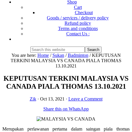
Shop
Cart
Checkout
Goods / services / delivery policy
Refund policy
Terms and conditions
Contact Us :
Show
Search
Search
this
Hide
You are here:
Home
/
Sukan
/
Badminton
/
KEPUTUSAN
website
Search
TERKINI MALAYSIA VS CANADA PIALA THOMAS
13.10.2021
KEPUTUSAN TERKINI MALAYSIA VS
CANADA PIALA THOMAS 13.10.2021
Zik
·
Oct 13, 2021
·
Leave a Comment
Share this on WhatsApp
Merupakan perlawanan pertama dalam saingan piala thomas