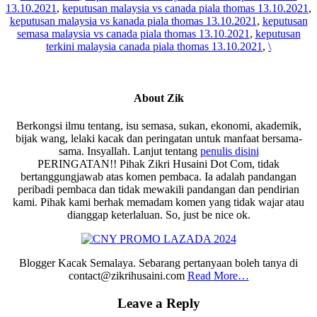
13.10.2021
,
keputusan malaysia vs canada piala thomas 13.10.2021
,
keputusan malaysia vs kanada piala thomas 13.10.2021
,
keputusan
semasa malaysia vs canada piala thomas 13.10.2021
,
keputusan
terkini malaysia canada piala thomas 13.10.2021
,
\
About
Zik
Berkongsi ilmu tentang, isu semasa, sukan, ekonomi, akademik,
bijak wang, lelaki kacak dan peringatan untuk manfaat bersama-
sama. Insyallah. Lanjut tentang
penulis disini
PERINGATAN!! Pihak Zikri Husaini Dot Com, tidak
bertanggungjawab atas komen pembaca. Ia adalah pandangan
peribadi pembaca dan tidak mewakili pandangan dan pendirian
kami. Pihak kami berhak memadam komen yang tidak wajar atau
dianggap keterlaluan. So, just be nice ok.
Blogger Kacak Semalaya. Sebarang pertanyaan boleh tanya di
contact@zikrihusaini.com
Read More…
Reader
Leave a Reply