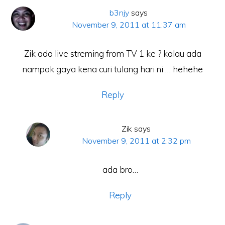
b3njy
says
November 9, 2011 at 11:37 am
Zik ada live streming from TV 1 ke ? kalau ada
nampak gaya kena curi tulang hari ni … hehehe
Reply
Zik
says
November 9, 2011 at 2:32 pm
ada bro…
Laman Website/ Blog ini didaftarkan dibawah syarikat ZIKRI TECHNO
Reply
ENTERPRISE (JR0050749-T) beralamat di POS 157, KAMPUNG PARIT
NO2, JALAN YUSOF, 83610, MUAR, JOHOR.