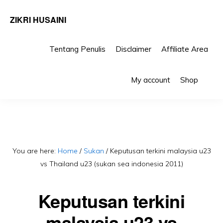
ZIKRI HUSAINI
Tentang Penulis
Disclaimer
Affiliate Area
Skip
Skip
Sho
to
to
My account
Shop
Sea
primary
main
navigation
content
You are here:
Home
/
Sukan
/
Keputusan terkini malaysia u23
vs Thailand u23 (sukan sea indonesia 2011)
Keputusan terkini
malaysia u23 vs