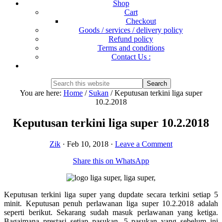
Shop
Cart
Checkout
Goods / services / delivery policy
Refund policy
Terms and conditions
Contact Us :
Show
Search
Search
this
Hide
You are here:
Home
/
Sukan
/
Keputusan terkini liga super
website
Search
10.2.2018
Keputusan terkini liga super 10.2.2018
Zik
·
Feb 10, 2018
·
Leave a Comment
Share this on WhatsApp
Keputusan terkini liga super yang dupdate secara terkini setiap 5
minit. Keputusan penuh perlawanan liga super 10.2.2018 adalah
seperti berikut. Sekarang sudah masuk perlawanan yang ketiga.
Bagaimana prestasi setiap pasukan. 5 pasukan yang sebelum ini