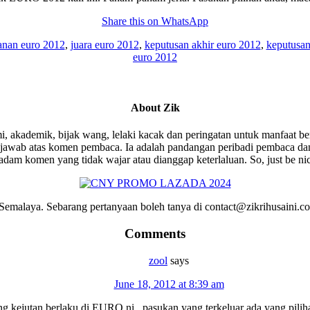
Share this on WhatsApp
anan euro 2012
,
juara euro 2012
,
keputusan akhir euro 2012
,
keputusan
euro 2012
About
Zik
i, akademik, bijak wang, lelaki kacak dan peringatan untuk manfaat be
wab atas komen pembaca. Ia adalah pandangan peribadi pembaca dan 
am komen yang tidak wajar atau dianggap keterlaluan. So, just be ni
emalaya. Sebarang pertanyaan boleh tanya di contact@zikrihusaini.
Comments
zool
says
June 18, 2012 at 8:39 am
 kejutan berlaku di EURO ni.. pasukan yang terkeluar ada yang pilih