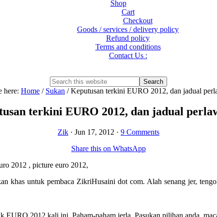
Shop
Cart
Checkout
Goods / services / delivery policy
Refund policy
Terms and conditions
Contact Us :
Show
Search
Search
this
Hide
e here:
Home
/
Sukan
/
Keputusan terkini EURO 2012, dan jadual per
website
Search
usan terkini EURO 2012, dan jadual perl
Zik
·
Jun 17, 2012
·
9 Comments
Share this on WhatsApp
 khas untuk pembaca ZikriHusaini dot com. Alah senang jer, tengok
epik EURO 2012 kali ini. Paham-paham jerla. Pasukan pilihan anda, m