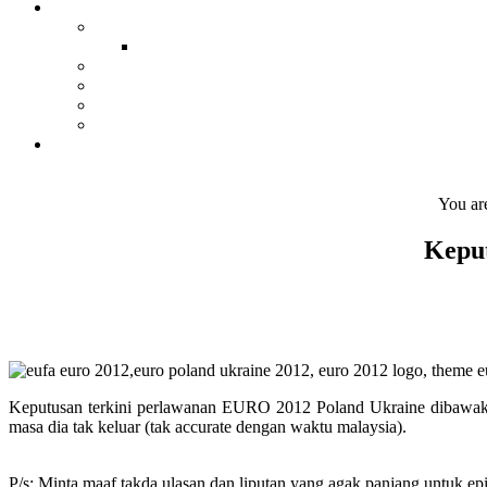
You ar
Keput
Keputusan terkini perlawanan EURO 2012 Poland Ukraine dibawakan
masa dia tak keluar (tak accurate dengan waktu malaysia).
P/s: Minta maaf takda ulasan dan liputan yang agak panjang untuk 