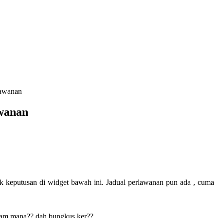
lawanan
awanan
 keputusan di widget bawah ini. Jadual perlawanan pun ada , cuma
acam mana?? dah bungkus ker??