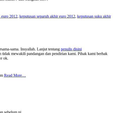
 euro 2012
,
keputusan separuh akhir euro 2012
,
keputusan suku akhir
rsama-sama. Insyallah. Lanjut tentang
penulis disini
tidak mewakili pandangan dan pendirian kami. Pihak kami berhak
ce ok.
com
Read More…
an sebelum ni