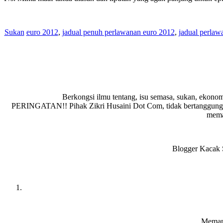
Sukan
euro 2012
,
jadual penuh perlawanan euro 2012
,
jadual perlaw
Berkongsi ilmu tentang, isu semasa, sukan, ekonom
PERINGATAN!! Pihak Zikri Husaini Dot Com, tidak bertanggungja
memad
Blogger Kacak S
Reader
Interactions
Memang