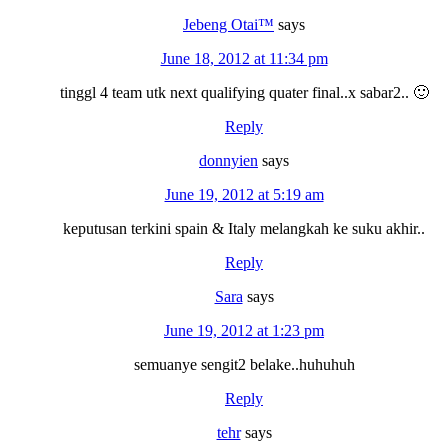
Jebeng Otai™
says
June 18, 2012 at 11:34 pm
tinggl 4 team utk next qualifying quater final..x sabar2.. 🙂
Reply
donnyien
says
June 19, 2012 at 5:19 am
keputusan terkini spain & Italy melangkah ke suku akhir..
Reply
Sara
says
June 19, 2012 at 1:23 pm
semuanye sengit2 belake..huhuhuh
Reply
tehr
says