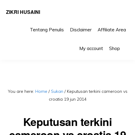
ZIKRI HUSAINI
Tentang Penulis
Disclaimer
Affiliate Area
Skip
Skip
Sho
to
to
My account
Shop
Sea
primary
main
navigation
content
You are here:
Home
/
Sukan
/
Keputusan terkini cameroon vs
croatia 19 jun 2014
Keputusan terkini
cameroon vs croatia 19