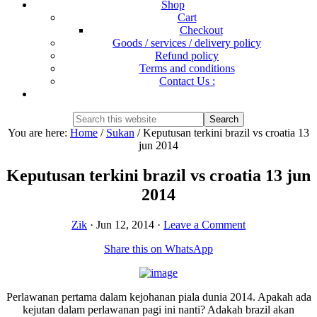
Shop
Cart
Checkout
Goods / services / delivery policy
Refund policy
Terms and conditions
Contact Us :
Show
Search
Search
this
Hide
You are here:
Home
/
Sukan
/
Keputusan terkini brazil vs croatia 13
website
Search
jun 2014
Keputusan terkini brazil vs croatia 13 jun
2014
Zik
·
Jun 12, 2014
·
Leave a Comment
Share this on WhatsApp
Perlawanan pertama dalam kejohanan piala dunia 2014. Apakah ada
kejutan dalam perlawanan pagi ini nanti? Adakah brazil akan