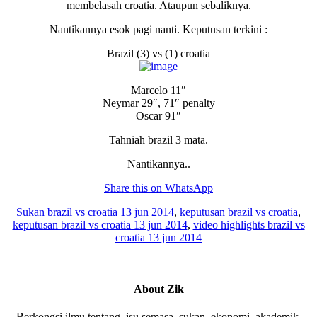
membelasah croatia. Ataupun sebaliknya.
Nantikannya esok pagi nanti. Keputusan terkini :
Brazil (3) vs (1) croatia
Marcelo 11″
Neymar 29″, 71″ penalty
Oscar 91″
Tahniah brazil 3 mata.
Nantikannya..
Share this on WhatsApp
Sukan
brazil vs croatia 13 jun 2014
,
keputusan brazil vs croatia
,
keputusan brazil vs croatia 13 jun 2014
,
video highlights brazil vs
croatia 13 jun 2014
About
Zik
Berkongsi ilmu tentang, isu semasa, sukan, ekonomi, akademik,