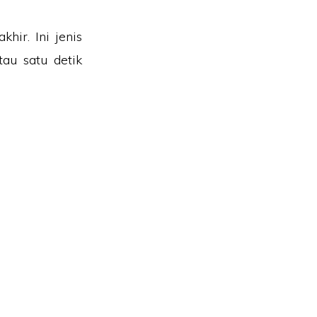
hir. Ini jenis
au satu detik