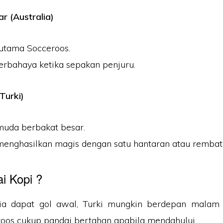
r (Australia)
utama Socceroos.
erbahaya ketika sepakan penjuru.
Turki)
uda berbakat besar.
nghasilkan magis dengan satu hantaran atau rembat
i Kopi ?
lia dapat gol awal, Turki mungkin berdepan malam
oos cukup pandai bertahan apabila mendahului.