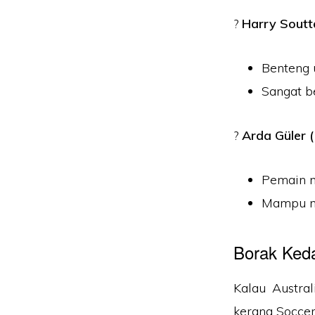
?
Harry Soutta
Benteng 
Sangat b
?
Arda Güler (
Pemain m
Mampu me
Borak Keda
Kalau Austra
kerana Soccer