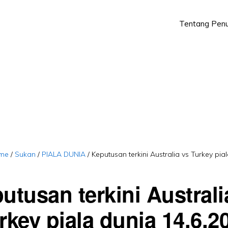
Tentang Penu
Skip
Skip
to
to
primary
main
navigation
content
me
/
Sukan
/
PIALA DUNIA
/
Keputusan terkini Australia vs Turkey pia
utusan terkini Australi
rkey piala dunia 14.6.2