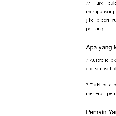
??
Turki
pula
mempunyai pem
Jika diberi
peluang.
Apa yang 
? Australia a
dan situasi bo
? Turki pula
menerusi pem
Pemain Yan