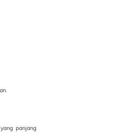
an.
 yang panjang