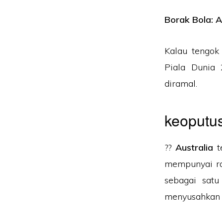
B
orak Bola: A
Kalau tengok
Piala Dunia 
diramal.
keoputus
??
Australia
t
mempunyai ra
sebagai satu
menyusahkan p