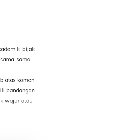
kademik, bijak
ersama-sama.
ab atas komen
ili pandangan
k wajar atau