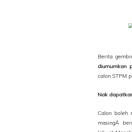
Berita gembi
diumumkan pa
calon STPM pa
Nak dapatka
Calon boleh 
masingÂ berm