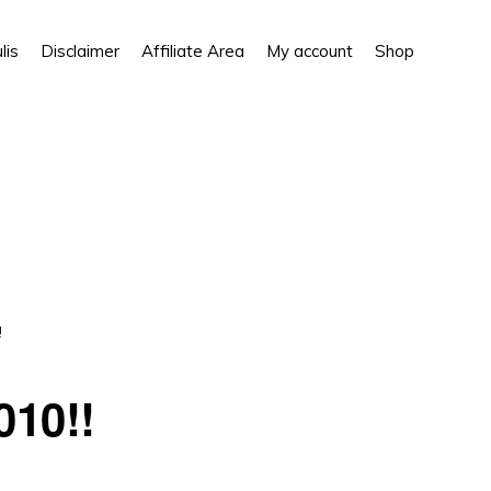
Show
lis
Disclaimer
Affiliate Area
My account
Shop
Search
!
10!!