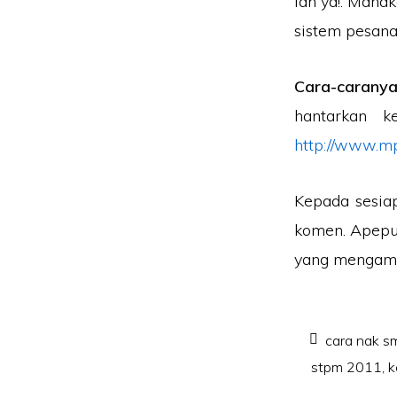
lah ya!. Mana
sistem pesana
Cara-carany
hantarkan 
http://www.m
Kepada sesiap
komen. Apepu
yang mengamb
cara nak s
stpm 2011
,
k