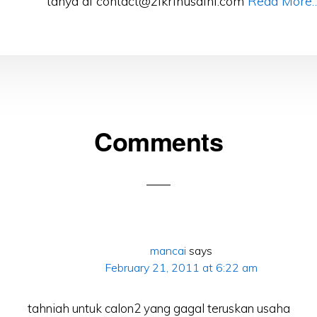
tanya di contact@zikrihusaini.com
Read More
Comments
ons
mancai
says
February 21, 2011 at 6:22 am
tahniah untuk calon2 yang gagal teruskan usaha