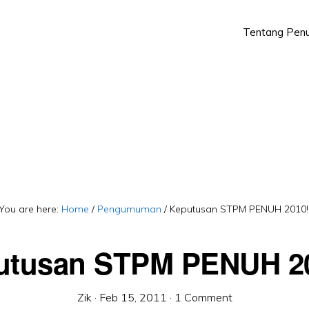
Tentang Penu
Skip
Skip
to
to
primary
main
navigation
content
You are here:
Home
/
Pengumuman
/
Keputusan STPM PENUH 2010!
utusan STPM PENUH 20
Zik
·
Feb 15, 2011
·
1 Comment