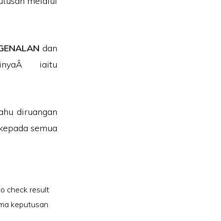
utusan melalui
NGENALAN
dan
inyaÂ iaitu
tahu diruangan
 kepada semua
o check result
ama keputusan