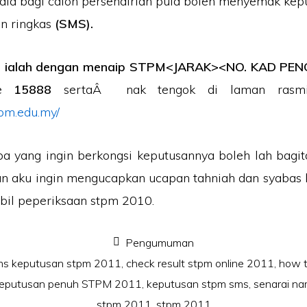
kala bagi calon persendirian pula boleh menyemak kep
n ringkas
(SMS).
a ialah dengan menaip STPM<JARAK><NO. KAD PE
ke
15888
sertaÂ nak tengok di laman rasm
pm.edu.my/
a yang ingin berkongsi keputusannya boleh lah bagi
n aku ingin mengucapkan ucapan tahniah dan syabas
il peperiksaan stpm 2010.
Pengumuman
ms keputusan stpm 2011
,
check result stpm online 2011
,
how t
eputusan penuh STPM 2011
,
keputusan stpm sms
,
senarai n
stpm 2011
,
stpm 2011