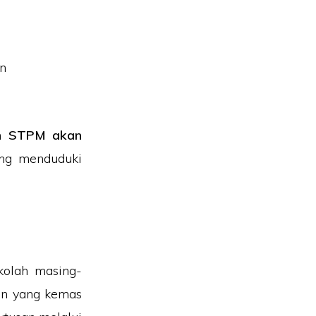
n
STPM akan
ang menduduki
kolah masing-
an yang kemas