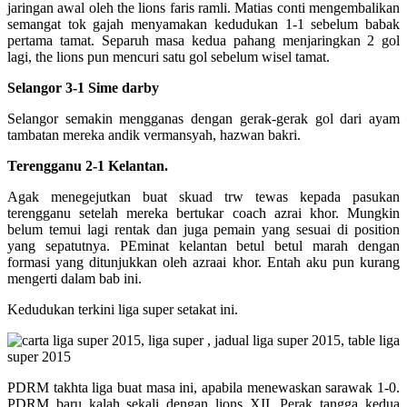
jaringan awal oleh the lions faris ramli. Matias conti mengembalikan
semangat tok gajah menyamakan kedudukan 1-1 sebelum babak
pertama tamat. Separuh masa kedua pahang menjaringkan 2 gol
lagi, the lions pun mencuri satu gol sebelum wisel tamat.
Selangor 3-1 Sime darby
Selangor semakin mengganas dengan gerak-gerak gol dari ayam
tambatan mereka andik vermansyah, hazwan bakri.
Terengganu 2-1 Kelantan.
Agak menegejutkan buat skuad trw tewas kepada pasukan
terengganu setelah mereka bertukar coach azrai khor. Mungkin
belum temui lagi rentak dan juga pemain yang sesuai di position
yang sepatutnya. PEminat kelantan betul betul marah dengan
formasi yang ditunjukkan oleh azraai khor. Entah aku pun kurang
mengerti dalam bab ini.
Kedudukan terkini liga super setakat ini.
PDRM takhta liga buat masa ini, apabila menewaskan sarawak 1-0.
PDRM baru kalah sekali dengan lions XII. Perak tangga kedua