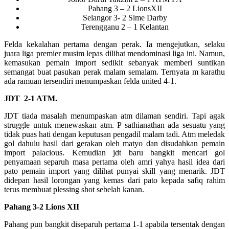
Pahang 3 – 2 LionsXII
Selangor 3- 2 Sime Darby
Terengganu 2 – 1 Kelantan
Felda kekalahan pertama dengan perak. Ia mengejutkan, selaku
juara liga premier musim lepas dilihat mendominasi liga ini. Namun,
kemasukan pemain import sedikit sebanyak memberi suntikan
semangat buat pasukan perak malam semalam. Ternyata m karathu
ada ramuan tersendiri menumpaskan felda united 4-1.
JDT 2-1 ATM.
JDT tiada masalah menumpaskan atm dilaman sendiri. Tapi agak
struggle untuk menewaskan atm. P sathianathan ada sesuatu yang
tidak puas hati dengan keputusan pengadil malam tadi. Atm meledak
gol dahulu hasil dari gerakan oleh matyo dan disudahkan pemain
import palacious. Kemudian jdt baru bangkit mencari gol
penyamaan separuh masa pertama oleh amri yahya hasil idea dari
pato pemain import yang dilihat punyai skill yang menarik. JDT
didepan hasil lorongan yang kemas dari pato kepada safiq rahim
terus membuat plessing shot sebelah kanan.
Pahang 3-2 Lions XII
Pahang pun bangkit diseparuh pertama 1-1 apabila tersentak dengan