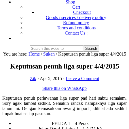
Shop
Cart
Checkout
Goods / services / delivery policy
Refund policy
Terms and conditions
Contact Us :
Show
Search
Search
this
Hide
You are here:
Home
/
Sukan
/
Keputusan penuh liga super 4/4/2015
website
Search
Keputusan penuh liga super 4/4/2015
Zik
·
Apr 5, 2015
·
Leave a Comment
Share this on WhatsApp
Keputusan penuh perlawanan liga super pad hari sabtu semalam.
Sory agak lambat sedikit. Semakin rancak nampaknya liga super
tahun ini. Dengan kemasukkan awang import , dilihat ada sedikit
impak buat setiap pasukan.
FELDA 1 – 4 Perak
Johor Darul Takzim 2 – 1 ATM FA