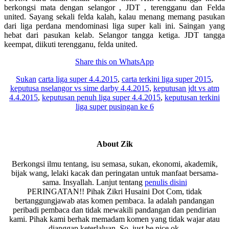
berkongsi mata dengan selangor , JDT , terengganu dan Felda
united. Sayang sekali felda kalah, kalau menang memang pasukan
dari liga perdana mendominasi liga super kali ini. Saingan yang
hebat dari pasukan kelab. Selangor tangga ketiga. JDT tangga
keempat, diikuti terengganu, felda united.
Share this on WhatsApp
Sukan
carta liga super 4.4.2015
,
carta terkini liga super 2015
,
keputusa nselangor vs sime darby 4.4.2015
,
keputusan jdt vs atm
4.4.2015
,
keputusan penuh liga super 4.4.2015
,
keputusan terkini
liga super pusingan ke 6
About
Zik
Berkongsi ilmu tentang, isu semasa, sukan, ekonomi, akademik,
bijak wang, lelaki kacak dan peringatan untuk manfaat bersama-
sama. Insyallah. Lanjut tentang
penulis disini
PERINGATAN!! Pihak Zikri Husaini Dot Com, tidak
bertanggungjawab atas komen pembaca. Ia adalah pandangan
peribadi pembaca dan tidak mewakili pandangan dan pendirian
kami. Pihak kami berhak memadam komen yang tidak wajar atau
dianggap keterlaluan. So, just be nice ok.