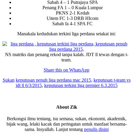
Sabah 4 – 1 Putrajaya SPA
Penang FA 1 – 0 Kuala Lumpur
PKNS 2-1 Kedah
Uitem FC 1-3 DRB HIcom
Sabah fa 4-1 SPA FC
Manakala kedudukan terkini liga perdana setakat ini:
NS matriks dan penang rekod tanpa kalah. JDT ll tewas dengan t-
team.
Share this on WhatsApp
Sukan
keputusan penuh liga perdana mac 2015
,
keputusan t-team vs
jdt ll 6/3/2015
,
keputusan terkini liga premier 6.3.2015
About
Zik
Berkongsi ilmu tentang, isu semasa, sukan, ekonomi, akademik,
bijak wang, lelaki kacak dan peringatan untuk manfaat bersama-
sama. Insyallah. Lanjut tentang
penulis disini