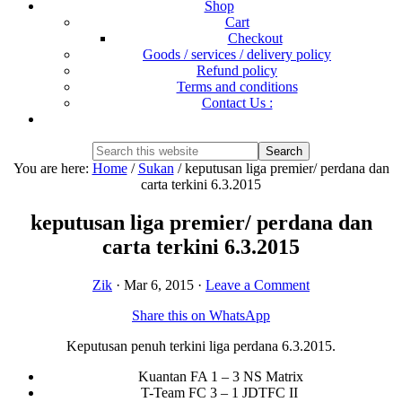
Shop
Cart
Checkout
Goods / services / delivery policy
Refund policy
Terms and conditions
Contact Us :
Show
Search
Search
this
Hide
You are here:
Home
/
Sukan
/
keputusan liga premier/ perdana dan
website
Search
carta terkini 6.3.2015
keputusan liga premier/ perdana dan
carta terkini 6.3.2015
Zik
·
Mar 6, 2015
·
Leave a Comment
Share this on WhatsApp
Keputusan penuh terkini liga perdana 6.3.2015.
Kuantan FA 1 – 3 NS Matrix
T-Team FC 3 – 1 JDTFC II