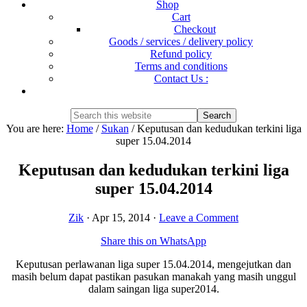
Shop
Cart
Checkout
Goods / services / delivery policy
Refund policy
Terms and conditions
Contact Us :
Show
Search
Search
this
Hide
You are here:
Home
/
Sukan
/
Keputusan dan kedudukan terkini liga
website
Search
super 15.04.2014
Keputusan dan kedudukan terkini liga
super 15.04.2014
Zik
·
Apr 15, 2014
·
Leave a Comment
Share this on WhatsApp
Keputusan perlawanan liga super 15.04.2014, mengejutkan dan
masih belum dapat pastikan pasukan manakah yang masih unggul
dalam saingan liga super2014.