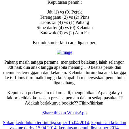
Keputusan penuh :
Jdt (1) vs (0) Perak
Terengganu (2) vs (2) Pkns
Lions xii (4) vs (1) Pahang
Sime darby (4) vs (0) Kelantan
Sarawak (3) vs (2) Atm Fa
Kedudukan terkini carta liga super:
Pahang masih tangga pertama, mengekori belakang ialah selangor.
Jdt naik dua anak tangga apabila menang 1-0 keatas perak dan
memintas terengganu dan kelantan. Kelantan turun dua anak tangga
ke 6. Lions turut naik tangga ke 5 apabila menewaskan pendahulu
liga pahang.
Keputusan perlawanan malam tadi, mengejutkan. Apa agaknya
faktor ketidak konsistan prestasi pemain dalam setiap pasukan??
Adakah berlakunya bookie?? Fikir-fikirkan.
Share this on WhatsApp
Sukan
kedudukan terkini liga super 15.04.2014
,
keputusan kelantan
vs sime darby 15.04.2014
,
keputusan penuh liga super 2014
,