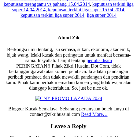
keputusan terengganu vs pahang 15.04.2014
,
keputusan terkini liga
super 14.04.2014
,
keputusan terkini liga super 15.04.2014
,
keputusan terkini liga super 2014
,
liga super 2014
About
Zik
Berkongsi ilmu tentang, isu semasa, sukan, ekonomi, akademik,
bijak wang, lelaki kacak dan peringatan untuk manfaat bersama-
sama. Insyallah. Lanjut tentang
penulis disini
PERINGATAN!! Pihak Zikri Husaini Dot Com, tidak
bertanggungjawab atas komen pembaca. Ia adalah pandangan
peribadi pembaca dan tidak mewakili pandangan dan pendirian
kami. Pihak kami berhak memadam komen yang tidak wajar atau
dianggap keterlaluan. So, just be nice ok.
Blogger Kacak Semalaya. Sebarang pertanyaan boleh tanya di
contact@zikrihusaini.com
Read More…
Reader
Leave a Reply
Interactions