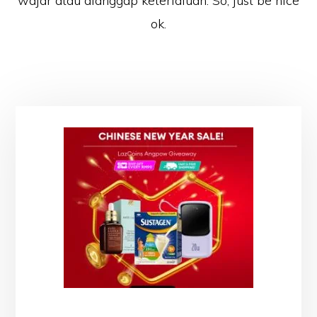
wajar atau dianggap keterlaluan. So, just be nice
ok.