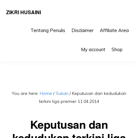
ZIKRI HUSAINI
Tentang Penulis
Disclaimer
Affiliate Area
Skip
Skip
Sho
to
to
My account
Shop
Sea
primary
main
navigation
content
You are here:
Home
/
Sukan
/
Keputusan dan kedudukan
terkini liga premier 11.04.2014
Keputusan dan
kedudukan terkini liga