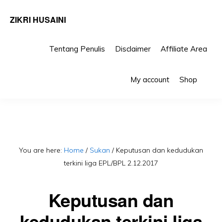
ZIKRI HUSAINI
Tentang Penulis
Disclaimer
Affiliate Area
Skip
Skip
Sho
to
to
My account
Shop
Sea
primary
main
navigation
content
You are here:
Home
/
Sukan
/
Keputusan dan kedudukan
terkini liga EPL/BPL 2.12.2017
Keputusan dan
kedudukan terkini liga