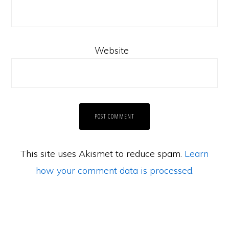
Website
This site uses Akismet to reduce spam.
Learn
how your comment data is processed.
Laman Website/ Blog ini didaftarkan dibawah syarikat ZIKRI TECHNO
ENTERPRISE (JR0050749-T) beralamat di POS 157, KAMPUNG PARIT
NO2, JALAN YUSOF, 83610, MUAR, JOHOR.