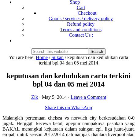
Shop
Cart
Checkout
Goods / services / delivery policy
Refund policy
Terms and conditions
Contact Us :
Show
Search
Search
this
Hide
You are here:
Home
/
Sukan
/
keputusan dan kedudukan carta
website
Search
terkini bpl 04 dan 05 mei 2014
keputusan dan kedudukan carta terkini
bpl 04 dan 05 mei 2014
Zik
·
May 5, 2014
·
Leave a Comment
Share this on WhatsApp
Malanglah pertemuan chelsea vs norwich city berkesudahan 0-0
jugak. Hergggh kecewa betul, apepun nampaknya pasukan yang
BAKAL merangkul kejuaraan dalam saingan epl, liga juara-juara
eropah untuk season 2013/2014 dah nampak diantara liverpool atau