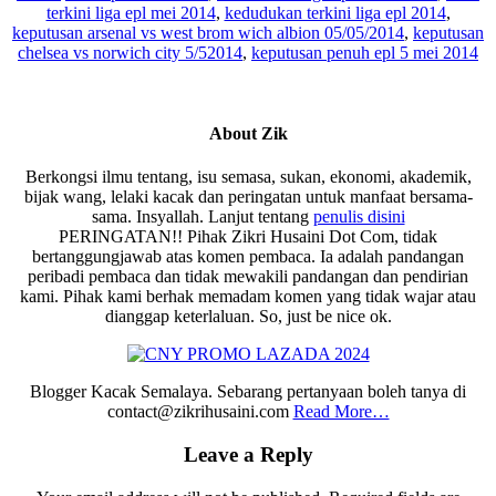
terkini liga epl mei 2014
,
kedudukan terkini liga epl 2014
,
keputusan arsenal vs west brom wich albion 05/05/2014
,
keputusan
chelsea vs norwich city 5/52014
,
keputusan penuh epl 5 mei 2014
About
Zik
Berkongsi ilmu tentang, isu semasa, sukan, ekonomi, akademik,
bijak wang, lelaki kacak dan peringatan untuk manfaat bersama-
sama. Insyallah. Lanjut tentang
penulis disini
PERINGATAN!! Pihak Zikri Husaini Dot Com, tidak
bertanggungjawab atas komen pembaca. Ia adalah pandangan
peribadi pembaca dan tidak mewakili pandangan dan pendirian
kami. Pihak kami berhak memadam komen yang tidak wajar atau
dianggap keterlaluan. So, just be nice ok.
Blogger Kacak Semalaya. Sebarang pertanyaan boleh tanya di
contact@zikrihusaini.com
Read More…
Reader
Leave a Reply
Interactions