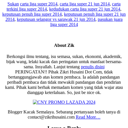
Sukan
carta liga super 2014
,
carta liga super 21 jun 2014
,
carta
terkini liga super 2014
,
kedudukan carta liga super 21 jun 2014
,
keputusan penuh liga super 2014
,
keputusan penuh liga super 21 jun
2014
,
keputusan selangor vs sarawak 21 jun 2014
,
pasukan juara
liga super 2014
About
Zik
Berkongsi ilmu tentang, isu semasa, sukan, ekonomi, akademik,
bijak wang, lelaki kacak dan peringatan untuk manfaat bersama-
sama. Insyallah. Lanjut tentang
penulis disini
PERINGATAN!! Pihak Zikri Husaini Dot Com, tidak
bertanggungjawab atas komen pembaca. Ia adalah pandangan
peribadi pembaca dan tidak mewakili pandangan dan pendirian
kami. Pihak kami berhak memadam komen yang tidak wajar atau
dianggap keterlaluan. So, just be nice ok.
Blogger Kacak Semalaya. Sebarang pertanyaan boleh tanya di
contact@zikrihusaini.com
Read More…
Reader