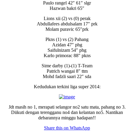
Paulo rangel 42″ 61″ slgr
Hazwan bakri 65″
Lions xii (2) vs (0) perak
Abdullafees abdulsalam 17″ prk
Molam puravic 65″prk
Pkns (1) vs (2) Pahang
Azidan 47″ phg
Saifulnizam 54″ phg
Karlo primorac 88″ pkns
Sime darby (1)-(1) T-Team
Patrich wangai 8″ ttm
Mohd fadzli saari 22″ sda
Kedudukan terkini liga super 2014:
Jdt masih no 1, merapati selangor no2 satu mata, pahang no 3.
Diikuti dengan terengganu no4 dan kelantan no5. Nantikan
debarannya minggu hadapan!!
Share this on WhatsApp