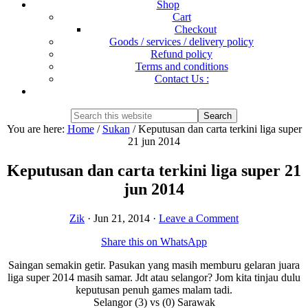
Shop
Cart
Checkout
Goods / services / delivery policy
Refund policy
Terms and conditions
Contact Us :
Show
Search
Search
this
Hide
You are here:
Home
/
Sukan
/
Keputusan dan carta terkini liga super
website
Search
21 jun 2014
Keputusan dan carta terkini liga super 21
jun 2014
Zik
·
Jun 21, 2014
·
Leave a Comment
Share this on WhatsApp
Saingan semakin getir. Pasukan yang masih memburu gelaran juara
liga super 2014 masih samar. Jdt atau selangor? Jom kita tinjau dulu
keputusan penuh games malam tadi.
Selangor (3) vs (0) Sarawak