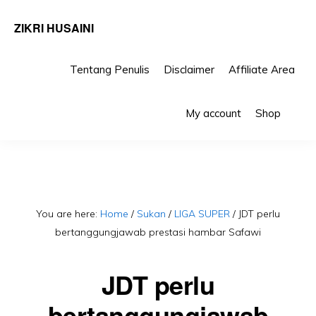
ZIKRI HUSAINI
Tentang Penulis
Disclaimer
Affiliate Area
Skip
Skip
Sho
to
to
My account
Shop
Sea
primary
main
navigation
content
You are here:
Home
/
Sukan
/
LIGA SUPER
/
JDT perlu
bertanggungjawab prestasi hambar Safawi
JDT perlu
bertanggungjawab