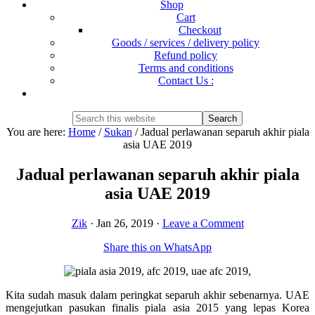
Shop
Cart
Checkout
Goods / services / delivery policy
Refund policy
Terms and conditions
Contact Us :
Show
Search
Search
this
Hide
You are here:
Home
/
Sukan
/
Jadual perlawanan separuh akhir piala
website
Search
asia UAE 2019
Jadual perlawanan separuh akhir piala
asia UAE 2019
Zik
·
Jan 26, 2019
·
Leave a Comment
Share this on WhatsApp
Kita sudah masuk dalam peringkat separuh akhir sebenarnya. UAE
mengejutkan pasukan finalis piala asia 2015 yang lepas Korea