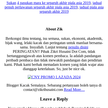
Sukan
4 pasukan mara ke separuh akhir piala asia 2019
,
jadual
penuh perlawanan separuh akhir piala asia 2019
,
jadual piala asia
separuh akhir 2019
About
Zik
Berkongsi ilmu tentang, isu semasa, sukan, ekonomi, akademik,
bijak wang, lelaki kacak dan peringatan untuk manfaat bersama-
sama. Insyallah. Lanjut tentang
penulis disini
PERINGATAN!! Pihak Zikri Husaini Dot Com, tidak
bertanggungjawab atas komen pembaca. Ia adalah pandangan
peribadi pembaca dan tidak mewakili pandangan dan pendirian
kami. Pihak kami berhak memadam komen yang tidak wajar atau
dianggap keterlaluan. So, just be nice ok.
Blogger Kacak Semalaya. Sebarang pertanyaan boleh tanya di
contact@zikrihusaini.com
Read More…
Reader
Leave a Reply
Interactions