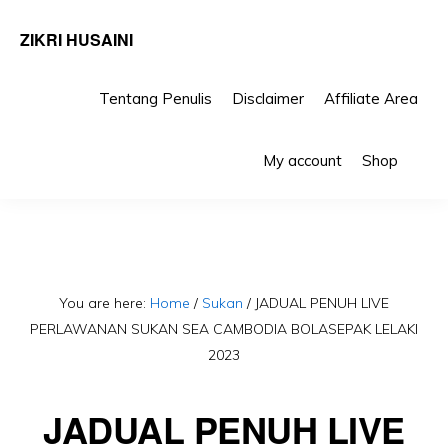
ZIKRI HUSAINI
Tentang Penulis
Disclaimer
Affiliate Area
Skip
Skip
Sho
to
to
My account
Shop
Sea
primary
main
navigation
content
You are here:
Home
/
Sukan
/
JADUAL PENUH LIVE
PERLAWANAN SUKAN SEA CAMBODIA BOLASEPAK LELAKI
2023
JADUAL PENUH LIVE