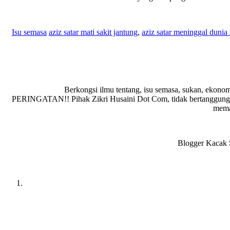
Isu semasa
aziz satar mati sakit jantung
,
aziz satar meninggal dunia 
Berkongsi ilmu tentang, isu semasa, sukan, ekonom
PERINGATAN!! Pihak Zikri Husaini Dot Com, tidak bertanggungja
memad
Blogger Kacak S
Reader
Interactions