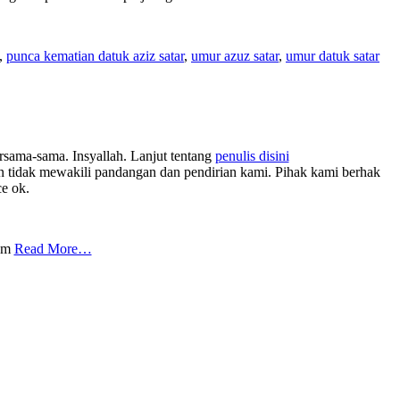
,
punca kematian datuk aziz satar
,
umur azuz satar
,
umur datuk satar
rsama-sama. Insyallah. Lanjut tentang
penulis disini
tidak mewakili pandangan dan pendirian kami. Pihak kami berhak
ce ok.
com
Read More…