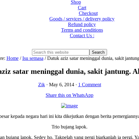
Shop
Cart
Checkout
Goods / services / delivery policy
Refund policy
Terms and conditions
Contact Us :
Show
Search
Search
this
Hide
ere:
Home
/
Isu semasa
/
Datuk aziz satar meninggal dunia, sakit jantung
website
Search
ziz satar meninggal dunia, sakit jantung. A
Zik
·
May 6, 2014
·
1 Comment
Share this on WhatsApp
ar kepada negara hari ini kita dikejutkan dengan berita pemergianny
Trio bujang lapok.
n bujang lapok. Sedey ho. Takpelah yang pergi biarkanlah ia pergi. Ya