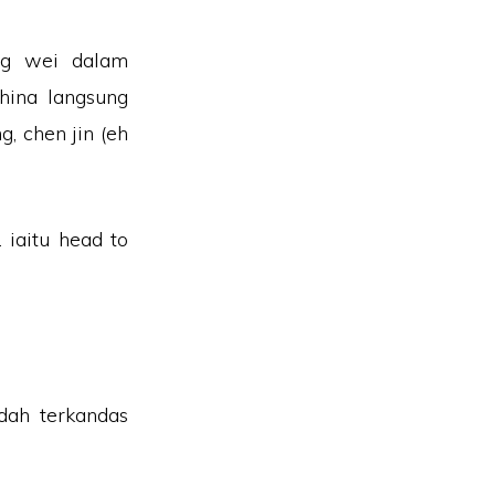
ng wei dalam
hina langsung
, chen jin (eh
 iaitu head to
dah terkandas