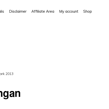
Show
lis
Disclaimer
Affiliate Area
My account
Shop
Search
ark 2013
ngan