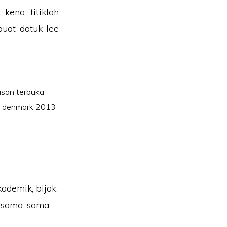
kena titiklah
buat datuk lee
san terbuka
ka denmark 2013
kademik, bijak
ersama-sama.