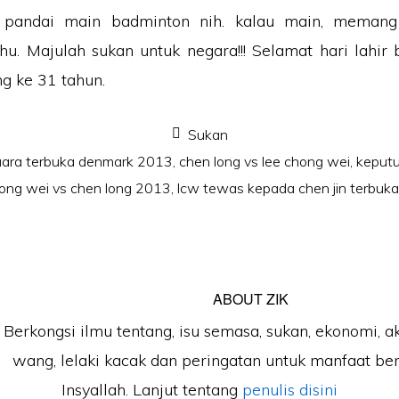
pandai main badminton nih. kalau main, memang 
u. Majulah sukan untuk negara!!! Selamat hari lahir 
g ke 31 tahun.
Sukan
juara terbuka denmark 2013
,
chen long vs lee chong wei
,
keputu
ong wei vs chen long 2013
,
lcw tewas kepada chen jin terbu
ABOUT
ZIK
Berkongsi ilmu tentang, isu semasa, sukan, ekonomi, a
wang, lelaki kacak dan peringatan untuk manfaat b
Insyallah. Lanjut tentang
penulis disini