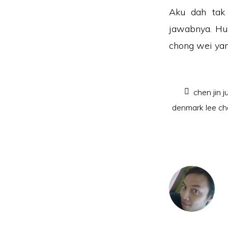
Aku dah tak 
jawabnya. Huh
chong wei yan
chen jin 
denmark lee ch