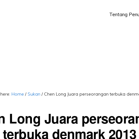
Tentang Penu
Skip
Skip
to
to
primary
main
navigation
content
 here:
Home
/
Sukan
/
Chen Long Juara perseorangan terbuka denm
n Long Juara perseora
terbuka denmark 2013