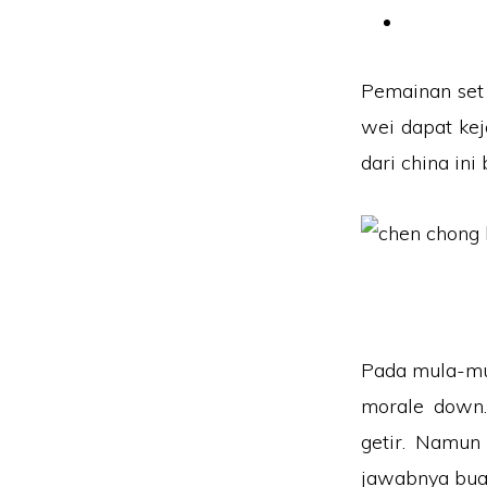
Pemainan set 
wei dapat kej
dari china in
Pada mula-mul
morale down.
getir. Namun
jawabnya buat