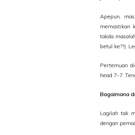
Apepun, mas
memastikan k
takda masalah
betul ke??). L
Pertemuan dia
head 7-7. Ten
Bagaimana de
Lagilah tak 
dengan pemai