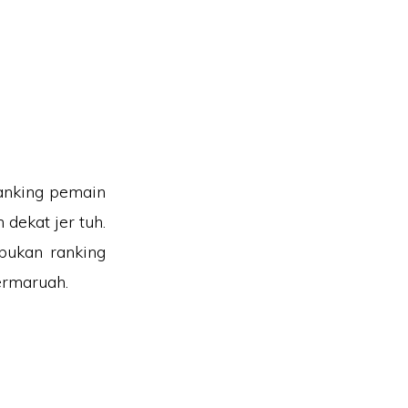
anking pemain
 dekat jer tuh.
 bukan ranking
ermaruah.