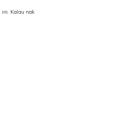
ini. Kalau nak
MPUNG PARIT NO2, JALAN YUSOF, 83610, MUAR, JOHOR.