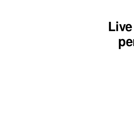
Live
pe