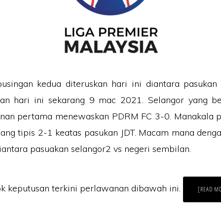
usingan kedua diteruskan hari ini diantara pasukan 
lan hari ini sekarang 9 mac 2021. Selangor yang b
nan pertama menewaskan PDRM FC 3-0. Manakala p
ang tipis 2-1 keatas pasukan JDT. Macam mana deng
diantara pasuakan selangor2 vs negeri sembilan.
ok keputusan terkini perlawanan dibawah ini.
[READ M