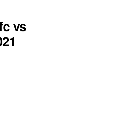
SEMBILAN
LIGA
PERDANA
9.3.2021
fc vs
021