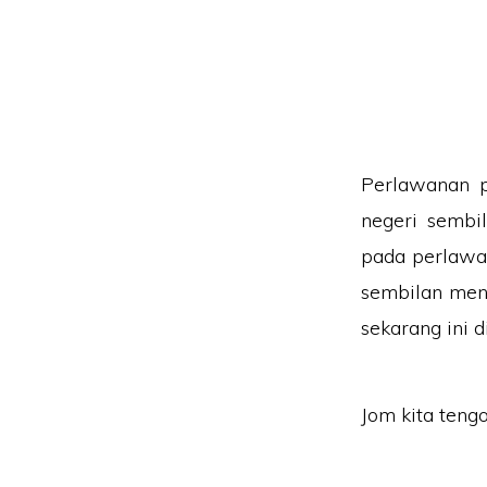
Perlawanan p
negeri sembi
pada perlawa
sembilan men
sekarang ini 
Jom kita teng