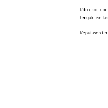
Kita akan upd
tengok live ke
Keputusan ter
Laman Website/ Blog ini didaftarkan dibawah syar