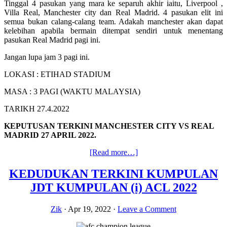
Tinggal 4 pasukan yang mara ke separuh akhir iaitu, Liverpool ,
Villa Real, Manchester city dan Real Madrid. 4 pasukan elit ini
semua bukan calang-calang team. Adakah manchester akan dapat
kelebihan apabila bermain ditempat sendiri untuk menentang
pasukan Real Madrid pagi ini.
Jangan lupa jam 3 pagi ini.
LOKASI : ETIHAD STADIUM
MASA : 3 PAGI (WAKTU MALAYSIA)
TARIKH 27.4.2022
KEPUTUSAN TERKINI MANCHESTER CITY VS REAL
MADRID 27 APRIL 2022.
about
[Read more…]
KEPUTUSAN
TERKINI
KEDUDUKAN TERKINI KUMPULAN
MANCHESTER
JDT KUMPULAN (i) ACL 2022
CITY
VS
REAL
Zik
·
Apr 19, 2022
·
Leave a Comment
MADRID
ACL