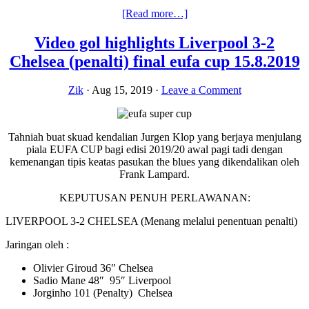
about
[Read more…]
KEPUTUSAN
PENUH
Video gol highlights Liverpool 3-2
LIGA
Chelsea (penalti) final eufa cup 15.8.2019
EPL/BPL
17
dan
Zik
·
Aug 15, 2019
·
Leave a Comment
18
ogos
2019
Tahniah buat skuad kendalian Jurgen Klop yang berjaya menjulang
piala EUFA CUP bagi edisi 2019/20 awal pagi tadi dengan
kemenangan tipis keatas pasukan the blues yang dikendalikan oleh
Frank Lampard.
KEPUTUSAN PENUH PERLAWANAN:
LIVERPOOL 3-2 CHELSEA (Menang melalui penentuan penalti)
Jaringan oleh :
Olivier Giroud 36″ Chelsea
Sadio Mane 48″ 95″ Liverpool
Jorginho 101 (Penalty) Chelsea