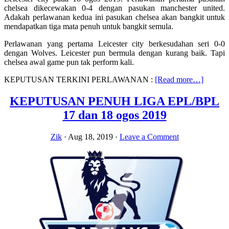
chelsea dikecewakan 0-4 dengan pasukan manchester united.
Adakah perlawanan kedua ini pasukan chelsea akan bangkit untuk
mendapatkan tiga mata penuh untuk bangkit semula.
Perlawanan yang pertama Leicester city berkesudahan seri 0-0
dengan Wolves. Leicester pun bermula dengan kurang baik. Tapi
chelsea awal game pun tak perform kali.
about
KEPUTUSAN TERKINI PERLAWANAN :
[Read more…]
Keputu
terkini
KEPUTUSAN PENUH LIGA EPL/BPL
Chelsea
17 dan 18 ogos 2019
vs
Leiceste
city
Zik
·
Aug 18, 2019
·
Leave a Comment
EPL
18.9.20