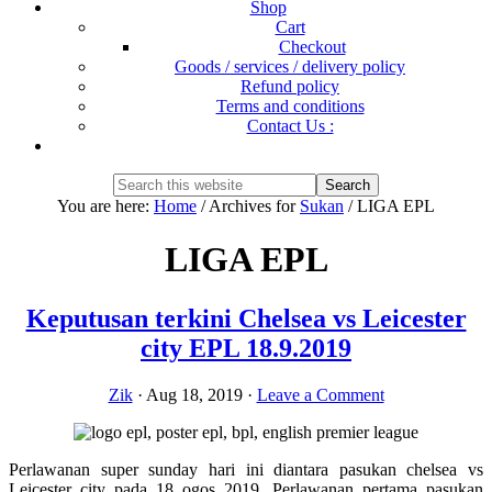
Shop
Cart
Checkout
Goods / services / delivery policy
Refund policy
Terms and conditions
Contact Us :
Show
Search
Search
this
Hide
You are here:
Home
/
Archives for
Sukan
/
LIGA EPL
website
Search
LIGA EPL
Keputusan terkini Chelsea vs Leicester
city EPL 18.9.2019
Zik
·
Aug 18, 2019
·
Leave a Comment
Perlawanan super sunday hari ini diantara pasukan chelsea vs
Leicester city pada 18 ogos 2019. Perlawanan pertama pasukan