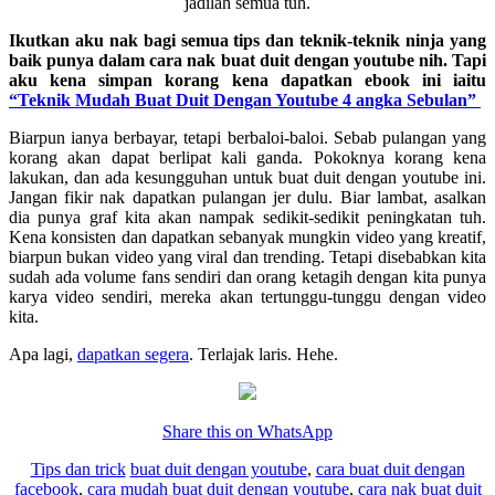
jadilah semua tuh.
Ikutkan aku nak bagi semua tips dan teknik-teknik ninja yang
baik punya dalam cara nak buat duit dengan youtube nih. Tapi
aku kena simpan korang kena dapatkan ebook ini iaitu
“Teknik Mudah Buat Duit Dengan Youtube 4 angka Sebulan”
Biarpun ianya berbayar, tetapi berbaloi-baloi. Sebab pulangan yang
korang akan dapat berlipat kali ganda. Pokoknya korang kena
lakukan, dan ada kesungguhan untuk buat duit dengan youtube ini.
Jangan fikir nak dapatkan pulangan jer dulu. Biar lambat, asalkan
dia punya graf kita akan nampak sedikit-sedikit peningkatan tuh.
Kena konsisten dan dapatkan sebanyak mungkin video yang kreatif,
biarpun bukan video yang viral dan trending. Tetapi disebabkan kita
sudah ada volume fans sendiri dan orang ketagih dengan kita punya
karya video sendiri, mereka akan tertunggu-tunggu dengan video
kita.
Apa lagi,
dapatkan segera
. Terlajak laris. Hehe.
Share this on WhatsApp
Tips dan trick
buat duit dengan youtube
,
cara buat duit dengan
facebook
,
cara mudah buat duit dengan youtube
,
cara nak buat duit