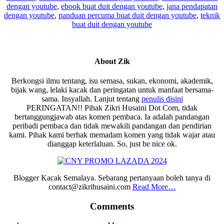
dengan youtube
,
ebook buat duit dengan youtube
,
jana pendapatan
dengan youtube
,
panduan percuma buat duit dengan youtube
,
teknik
buat duit dengan youtube
About
Zik
Berkongsi ilmu tentang, isu semasa, sukan, ekonomi, akademik,
bijak wang, lelaki kacak dan peringatan untuk manfaat bersama-
sama. Insyallah. Lanjut tentang
penulis disini
PERINGATAN!! Pihak Zikri Husaini Dot Com, tidak
bertanggungjawab atas komen pembaca. Ia adalah pandangan
peribadi pembaca dan tidak mewakili pandangan dan pendirian
kami. Pihak kami berhak memadam komen yang tidak wajar atau
dianggap keterlaluan. So, just be nice ok.
Blogger Kacak Semalaya. Sebarang pertanyaan boleh tanya di
contact@zikrihusaini.com
Read More…
Reader
Comments
Interactions