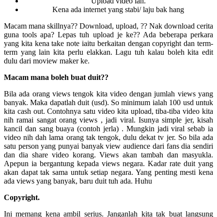
Upload video lah.
Kena ada internet yang stabi/ laju bak hang
Macam mana skillnya?? Download, upload, ?? Nak download cerita
guna tools apa? Lepas tuh upload je ke?? Ada beberapa perkara
yang kita kena take note iaitu berkaitan dengan copyright dan term-
term yang lain kita perlu elakkan. Lagu tuh kalau boleh kita edit
dulu dari moview maker ke.
Macam mana boleh buat duit??
Bila ada orang views tengok kita video dengan jumlah views yang
banyak. Maka dapatlah duit (usd). So minimum ialah 100 usd untuk
kita cash out. Contohnya satu video kita upload, tiba-tiba video kita
nih ramai sangat orang views , jadi viral. Isunya simple jer, kisah
kancil dan sang buaya (contoh jerla) . Mungkin jadi viral sebab ia
video nih dah lama orang tak tengok, dulu dekat tv jer. So bila ada
satu person yang punyai banyak view audience dari fans dia sendiri
dan dia share video korang. Views akan tambah dan masyukla.
Apepun ia bergantung kepada views negara. Kadar rate duit yang
akan dapat tak sama untuk setiap negara. Yang penting mesti kena
ada views yang banyak, baru duit tuh ada. Huhu
Copyright.
Ini memang kena ambil serius. Janganlah kita tak buat langsung