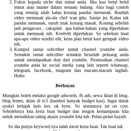
Fokus kepada niche dan minat anda. Jika kau betul betul
minat atau master dalam sesuatu bidang. Aku bagi contoh
yang senang ialah kalau korang pandai memasak. Buatlah
video memasak ala-ala chef wan gitu. Santai jer. Kalau tak
pandai memasak, suruh mak korang masak. Korang sebelah
jadi pengacara , cakaplah apa bahan-bahan yang diperlukan
untuk memasak nih. Kretiviti diperlukan. So sebelum buat
apa-apa video sendiri nih, kena plan betul kasi gempak video
nih.
Kumpul ramai subcriber untuk channel youtube anda.
Semakin ramai subcriber semakin besarlah peluang anda
untuk mendapatkan duit dari youtube. Promosikan channel
youtube anda ke social media yang lain seperti whatssap,
telegram, facebook, istagram dan macam-macam lagilah.
Huhu
Berbayar.
Mungkin boleh melalui google adwords, fb ads, sewa iklan di blog-
blog femes, iklan di tv3 (hamboi banyak budget kau). Ingat datuk
syukri terlajak laris ker, ok byee. So semuanya ini on cost.
Sebolehnya kita kena buat budget dan tengok kemampuan kita
untuk menaikkan rating akaun youtube kita tuh. Pelan-pelan kayuh.
So dia punya keyword nya ialah mesti kena buat. Tak buat tak