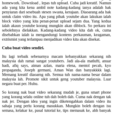
homework. Download , lepas tuh upload. Cuba jadi kreatif. Namun
ada yang kita kena ambil note kadang-kadang ianya adalah hak
penyiaran dari sesebuah stesen swasta, kerajaan. Diaoarang ada hak
untuk claim video itu. Apa yang pihak youtube akan lakukan ialah
block video yang kita penat-penat upload sejam dua. Yang kedua
ialah akaun youtube korang mungkin akan diblock. So perkara ini
sebolehnya dielakkan. Kadang-kadang video kita dah ok, cuma
disebabkan ialah ia mengandungi kontens perkauman, keagaman,
extrismist yang terlampau menjadikan video kita akan disekat.
Cuba buat video sendiri.
Itu lagi terbaik sebenarnya macam kebanyakkan sekarang nih
malaysia dah ramai sangat youtubers. Jadi ala-ala matlufti, anuar
hadi, afiq says, aiman azlan, maria elena, mentol pecah, kyo
propaganda, Joseph germani, Aman Wan dan banyakkkk lagi.
Memang kreatif diaoarng nih. Semua tuh nama-nama besar dalam
malaysia lah. Promote sikit untuk geng youtuber malaysia. Luar
negara buat per. Huhu.
So korang nak buat video sekarang mudah je, guna smart phone
yang korang selalu online tuh dah boleh dah. Cuma nak dengan tak
nak jer. Dengan idea yang ingin diketengahkan dalam video itu
sahaja yang perlu korang masukkan. Mungkin boleh dengan isu
semasa, kelakar ke, pasal tutorial ke, tips memasak ke, ahh banyak