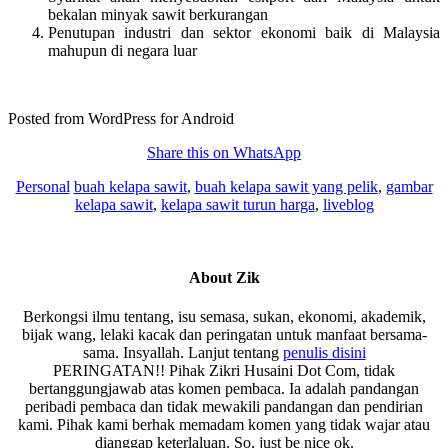
bekalan minyak sawit berkurangan
Penutupan industri dan sektor ekonomi baik di Malaysia
mahupun di negara luar
Posted from WordPress for Android
Share this on WhatsApp
Personal
buah kelapa sawit
,
buah kelapa sawit yang pelik
,
gambar
kelapa sawit
,
kelapa sawit turun harga
,
liveblog
About
Zik
Berkongsi ilmu tentang, isu semasa, sukan, ekonomi, akademik,
bijak wang, lelaki kacak dan peringatan untuk manfaat bersama-
sama. Insyallah. Lanjut tentang
penulis disini
PERINGATAN!! Pihak Zikri Husaini Dot Com, tidak
bertanggungjawab atas komen pembaca. Ia adalah pandangan
peribadi pembaca dan tidak mewakili pandangan dan pendirian
kami. Pihak kami berhak memadam komen yang tidak wajar atau
dianggap keterlaluan. So, just be nice ok.