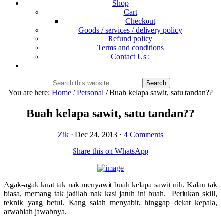
Shop
Cart
Checkout
Goods / services / delivery policy
Refund policy
Terms and conditions
Contact Us :
Show
Search
Search
this
Hide
You are here:
Home
/
Personal
/
Buah kelapa sawit, satu tandan??
website
Search
Buah kelapa sawit, satu tandan??
Zik
·
Dec 24, 2013
·
4 Comments
Share this on WhatsApp
Agak-agak kuat tak nak menyawit buah kelapa sawit nih. Kalau tak
biasa, memang tak jadilah nak kasi jatuh ini buah. Perlukan skill,
teknik yang betul. Kang salah menyabit, hinggap dekat kepala,
arwahlah jawabnya.