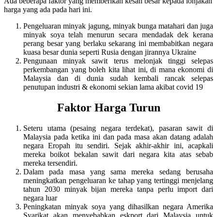
Ada beberapa faktor yang memberikan kesan besar kepada lonjakan
harga yang ada pada hari ini.
Pengeluaran minyak jagung, minyak bunga matahari dan juga
minyak soya telah menurun secara mendadak dek kerana
perang besar yang berlaku sekarang ini membabitkan negara
kuasa besar dunia seperti Rusia dengan jirannya Ukraine
Pengunaan minyak sawit terus melonjak tinggi selepas
perkembangan yang boleh kita lihat ini, di mana ekonomi di
Malaysia dan di dunia sudah kembali rancak selepas
penutupan industri & ekonomi sekian lama akibat covid 19
Faktor Harga Turun
Seteru utama (pesaing negara terdekat), pasaran sawit di
Malaysia pada ketika ini dan pada masa akan datang adalah
negara Eropah itu sendiri. Sejak akhir-akhir ini, acapkali
mereka boikot bekalan sawit dari negara kita atas sebab
mereka tersendiri.
Dalam pada masa yang sama mereka sedang berusaha
meningkatkan pengeluaran ke tahap yang tertinggi menjelang
tahun 2030 minyak bijan mereka tanpa perlu import dari
negara luar
Peningkatan minyak soya yang dihasilkan negara Amerika
Syarikat akan menyebabkan eskport dari Malaysia untuk