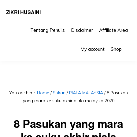
ZIKRI HUSAINI
Tentang Penulis
Disclaimer
Affiliate Area
Skip
Skip
Sho
to
to
My account
Shop
Sea
primary
main
navigation
content
You are here:
Home
/
Sukan
/
PIALA MALAYSIA
/
8 Pasukan
yang mara ke suku akhir piala malaysia 2020
8 Pasukan yang mara
ke suku akhir piala