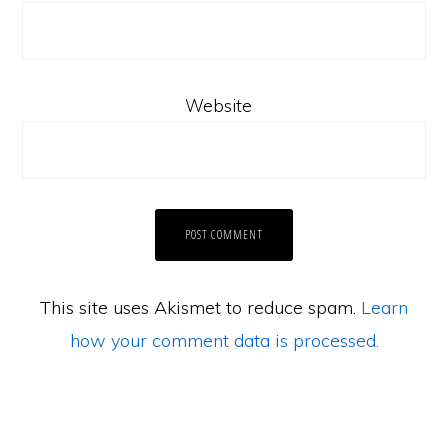
Website
This site uses Akismet to reduce spam.
Learn
how your comment data is processed.
Laman Website/ Blog ini didaftarkan dibawah syarikat ZIKRI TECHNO
ENTERPRISE (JR0050749-T) beralamat di POS 157, KAMPUNG PARIT
NO2, JALAN YUSOF, 83610, MUAR, JOHOR.