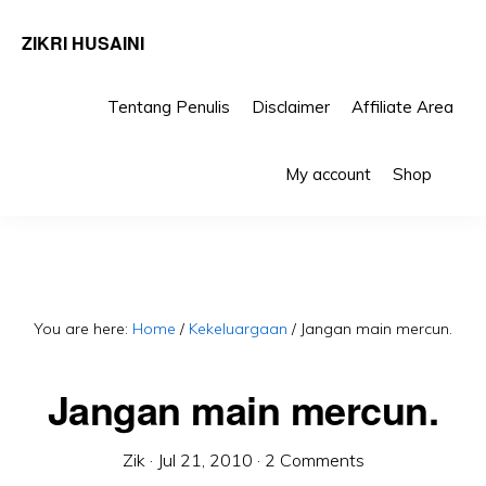
ZIKRI HUSAINI
Tentang Penulis
Disclaimer
Affiliate Area
Skip
Skip
Sho
to
to
My account
Shop
Sea
primary
main
navigation
content
You are here:
Home
/
Kekeluargaan
/
Jangan main mercun.
Jangan main mercun.
Zik
·
Jul 21, 2010
·
2 Comments