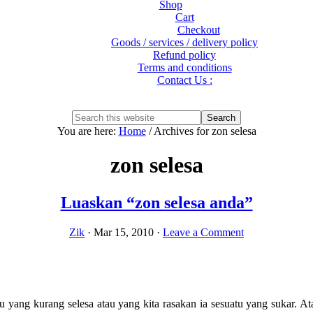
Shop
Cart
Checkout
Goods / services / delivery policy
Refund policy
Terms and conditions
Contact Us :
Show
Search
Search
this
Hide
You are here:
Home
/
Archives for zon selesa
website
Search
zon selesa
Luaskan “zon selesa anda”
Zik
·
Mar 15, 2010
·
Leave a Comment
tu yang kurang selesa atau yang kita rasakan ia sesuatu yang sukar. A