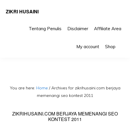
ZIKRI HUSAINI
Tentang Penulis
Disclaimer
Affiliate Area
Skip
Skip
Sho
to
to
My account
Shop
Sea
primary
main
navigation
content
You are here:
Home
/
Archives for zikrihusaini.com berjaya
memenangi seo kontest 2011
ZIKRIHUSAINI.COM BERJAYA MEMENANGI SEO
KONTEST 2011