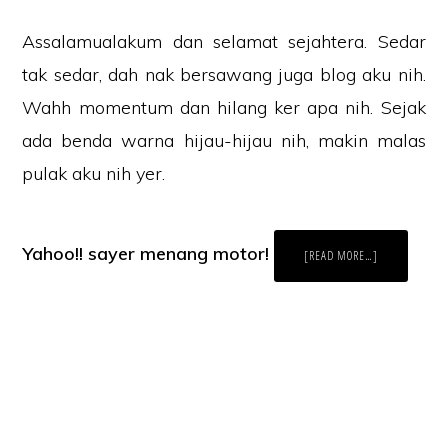
Assalamualakum dan selamat sejahtera. Sedar
tak sedar, dah nak bersawang juga blog aku nih.
Wahh momentum dan hilang ker apa nih. Sejak
ada benda warna hijau-hijau nih, makin malas
pulak aku nih yer.
Yahoo!! sayer menang motor!
ABOUT
[READ MORE…]
KEMENANGAN
TIP
BLOGGING
TERBAIK
BUKAN
KEBETULAN,
TERIMA
KASIH
SEMUA!
Laman Website/ Blog ini didaftarkan dibawah syarikat ZIKRI TECHNO
ENTERPRISE (JR0050749-T) beralamat di POS 157, KAMPUNG PARIT
NO2, JALAN YUSOF, 83610, MUAR, JOHOR.