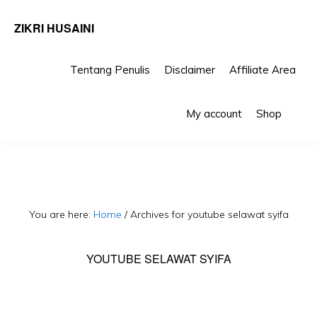
ZIKRI HUSAINI
Tentang Penulis
Disclaimer
Affiliate Area
Skip
Skip
Sho
to
to
My account
Shop
Sea
primary
main
navigation
content
You are here:
Home
/
Archives for youtube selawat syifa
YOUTUBE SELAWAT SYIFA