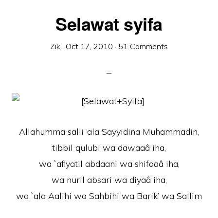
Selawat syifa
Zik
·
Oct 17, 2010
·
51 Comments
Allahumma salli ‘ala Sayyidina Muhammadin,
tibbil qulubi wa dawaaâ iha,
wa `afiyatil abdaani wa shifaaâ iha,
wa nuril absari wa diyaâ iha,
wa `ala Aalihi wa Sahbihi wa Barik’ wa Sallim