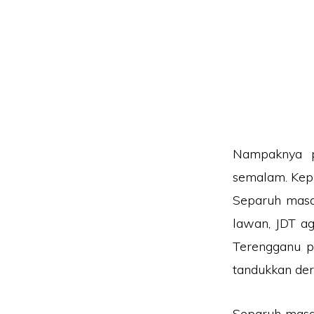
Nampaknya p
semalam. Kep
Separuh masa
lawan, JDT a
Terengganu p
tandukkan der
Separuh masa