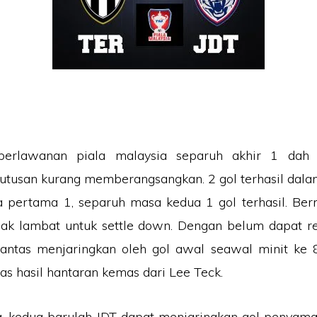
erlawanan piala malaysia separuh akhir 1 dah
utusan kurang memberangsangkan. 2 gol terhasil dala
 pertama 1, separuh masa kedua 1 gol terhasil. Ber
gak lambat untuk settle down. Dengan belum dapat re
antas menjaringkan oleh gol awal seawal minit ke 8
as hasil hantaran kemas dari Lee Teck.
, kedua barulah JDT dapat menjaringkan gol penyama