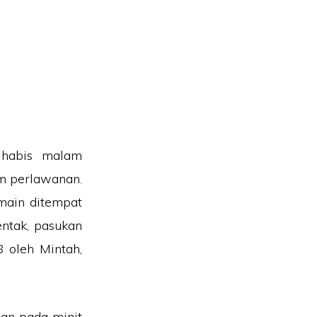
 habis malam
m perlawanan.
main ditempat
ntak, pasukan
 oleh Mintah,
an pada minit