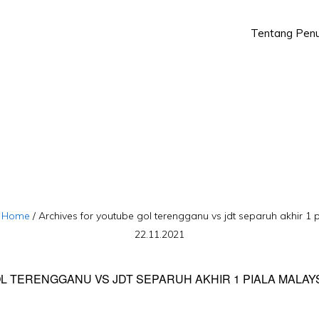
Tentang Penu
Skip
Skip
to
to
primary
main
navigation
content
:
Home
/
Archives for youtube gol terengganu vs jdt separuh akhir 1 
22.11.2021
 TERENGGANU VS JDT SEPARUH AKHIR 1 PIALA MALAYSI