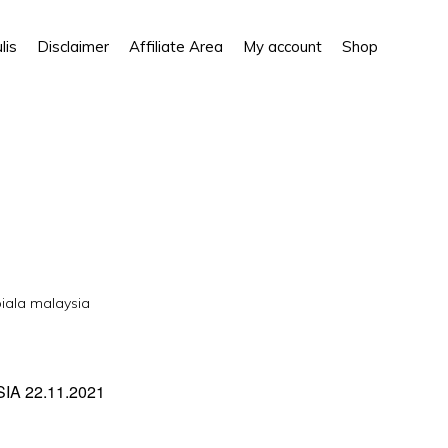
Show
lis
Disclaimer
Affiliate Area
My account
Shop
Search
piala malaysia
A 22.11.2021