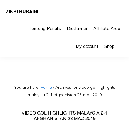
ZIKRI HUSAINI
Tentang Penulis
Disclaimer
Affiliate Area
Skip
Skip
Sho
to
to
My account
Shop
Sea
primary
main
navigation
content
You are here:
Home
/
Archives for video gol highlights
malaysia 2-1 afghanistan 23 mac 2019
VIDEO GOL HIGHLIGHTS MALAYSIA 2-1
AFGHANISTAN 23 MAC 2019