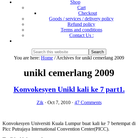
Shop
Cart
Checkout
Goods / services / delivery policy
Refund policy
Terms and conditions
Contact Us :
Show
Search
Search
this
Hide
You are here:
Home
/
Archives for unikl cemerlang 2009
website
Search
unikl cemerlang 2009
Konvokesyen Unikl kali ke 7 part1.
Zik
·
Oct 7, 2010
·
47 Comments
Konvokesyen Universiti Kuala Lumpur buat kali ke 7 bertempat di
Picc Putrajaya International Convention Center(PICC).