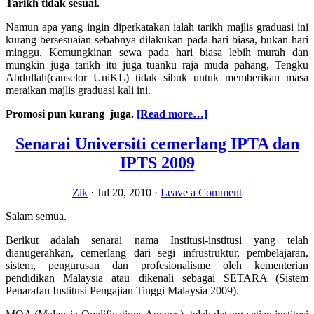
Tarikh tidak sesuai.
Namun apa yang ingin diperkatakan ialah tarikh majlis graduasi ini
kurang bersesuaian sebabnya dilakukan pada hari biasa, bukan hari
minggu. Kemungkinan sewa pada hari biasa lebih murah dan
mungkin juga tarikh itu juga tuanku raja muda pahang, Tengku
Abdullah(canselor UniKL) tidak sibuk untuk memberikan masa
meraikan majlis graduasi kali ini.
about
Promosi pun kurang juga.
[Read more…]
Konvokesyen
Unikl
Senarai Universiti cemerlang IPTA dan
kali
IPTS 2009
ke
7
part1.
Zik
·
Jul 20, 2010
·
Leave a Comment
Salam semua.
Berikut adalah senarai nama Institusi-institusi yang telah
dianugerahkan, cemerlang dari segi infrustruktur, pembelajaran,
sistem, pengurusan dan profesionalisme oleh kementerian
pendidikan Malaysia atau dikenali sebagai SETARA (Sistem
Penarafan Institusi Pengajian Tinggi Malaysia 2009).