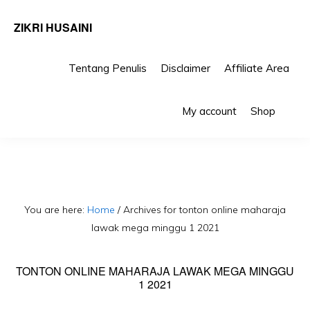
ZIKRI HUSAINI
Tentang Penulis
Disclaimer
Affiliate Area
Skip
Skip
Sho
to
to
My account
Shop
Sea
primary
main
navigation
content
You are here:
Home
/
Archives for tonton online maharaja
lawak mega minggu 1 2021
TONTON ONLINE MAHARAJA LAWAK MEGA MINGGU
1 2021