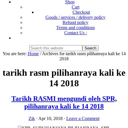
Shop
Cart
Checkout
Goods / services / delivery policy
Refund policy
Terms and conditions
Contact Us :
Show
Search
Search
this
Hide
You are here:
Home
/
Archives for tarikh rasm pilihanraya kali ke 14
website
Search
2018
tarikh rasm pilihanraya kali ke
14 2018
Tarikh RASMI mengundi oleh SPR,
pilihanraya kali ke 14 2018
Zik
·
Apr 10, 2018
·
Leave a Comment