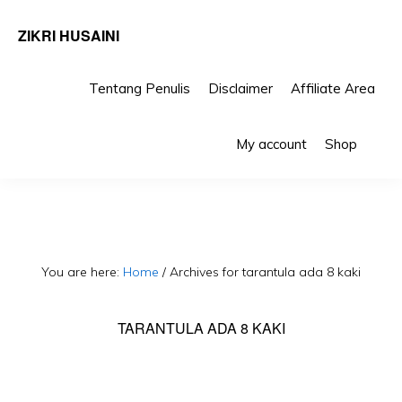
ZIKRI HUSAINI
Tentang Penulis
Disclaimer
Affiliate Area
Skip
Skip
Sho
to
to
My account
Shop
Sea
primary
main
navigation
content
You are here:
Home
/
Archives for tarantula ada 8 kaki
TARANTULA ADA 8 KAKI