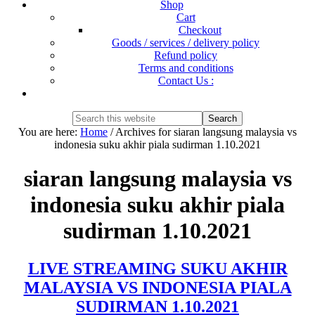
Shop
Cart
Checkout
Goods / services / delivery policy
Refund policy
Terms and conditions
Contact Us :
Show
Search
Search
this
Hide
You are here:
Home
/
Archives for siaran langsung malaysia vs
website
Search
indonesia suku akhir piala sudirman 1.10.2021
siaran langsung malaysia vs
indonesia suku akhir piala
sudirman 1.10.2021
LIVE STREAMING SUKU AKHIR
MALAYSIA VS INDONESIA PIALA
SUDIRMAN 1.10.2021