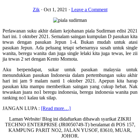
Zik
·
Oct 1, 2021
·
Leave a Comment
Perlawanan suku akhir dalam kejohanan piala Sudirman edisi 2021
hari ini. 1 oktober 2021. Semalam saingan kumpulan D pasukan kita
tewas dengan pasukan Jepun 1-4. Bukan mudah untuk atasi
pasukan Jepun. Ada peluang tetapi sebenarnya susah untuk single
wanita, beregu wanita dan juga single lelaki kita juga tewas, lee zii
jia tewas 2 set dengan Kento Momota.
Aku berpendapat, sukar untuk pasukan malaysia untuk
menundukkan pasukan Indonesia dalam pertembungan suku akhir
hari ini jam 9 malam nanti 1 oktober 2021. Apepun kita harap
pasukan kita mampu memberikan saingan yang cukup hebat. Nak
tewaskan juara no1 beregu indonesia, beregu indonesia wanita pun
ranking no1 kalau tak silap.
about
JANGAN LUPA :
[Read more…]
LIVE
Laman Website/ Blog ini didaftarkan dibawah syarikat ZIKRI
STREAMING
TECHNO ENTERPRISE (JR0050749-T) beralamat di POS 157,
SUKU
KAMPUNG PARIT NO2, JALAN YUSOF, 83610, MUAR,
AKHIR
JOHOR.
MALAYSIA