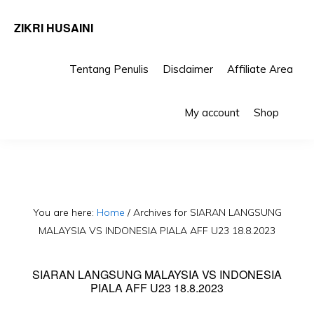
ZIKRI HUSAINI
Tentang Penulis
Disclaimer
Affiliate Area
Skip
Skip
Sho
to
to
My account
Shop
Sea
primary
main
navigation
content
You are here:
Home
/
Archives for SIARAN LANGSUNG
MALAYSIA VS INDONESIA PIALA AFF U23 18.8.2023
SIARAN LANGSUNG MALAYSIA VS INDONESIA
PIALA AFF U23 18.8.2023