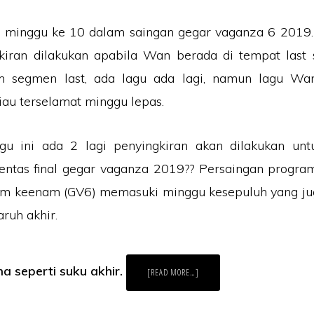
r minggu ke 10 dalam saingan gegar vaganza 6 2019.
gkiran dilakukan apabila Wan berada di tempat last 
m segmen last, ada lagu ada lagi, namun lagu Wan
au terselamat minggu lepas.
u ini ada 2 lagi penyingkiran akan dilakukan unt
ntas final gegar vaganza 2019?? Persaingan program
m keenam (GV6) memasuki minggu kesepuluh yang j
ruh akhir.
a seperti suku akhir.
ABOUT
[READ MORE…]
GEGAR
VAGANZA
6
MINGGU
KE