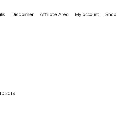
Show
lis
Disclaimer
Affiliate Area
My account
Shop
Search
10 2019