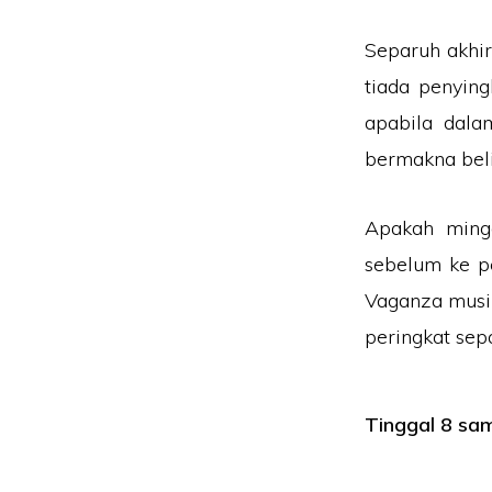
Separuh akhi
tiada penyin
apabila dala
bermakna beli
Apakah mingg
sebelum ke pe
Vaganza musi
peringkat sepa
Tinggal 8 sam