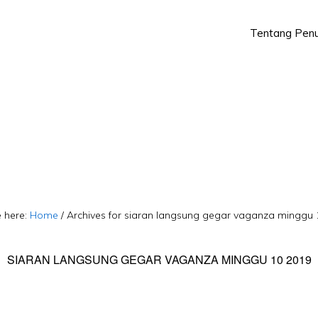
Tentang Penu
Skip
Skip
to
to
primary
main
navigation
content
 here:
Home
/
Archives for siaran langsung gegar vaganza minggu 
SIARAN LANGSUNG GEGAR VAGANZA MINGGU 10 2019