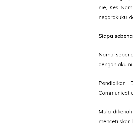
nie, Kes Nam
negarakuku, d
Siapa seben
Nama sebenar
dengan aku ni
Pendidikan. 
Communicatio
Mula dikenal
mencetuskan k