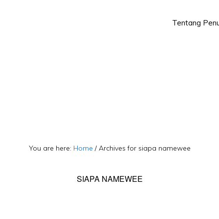
Tentang Penu
Skip
Skip
to
to
primary
main
navigation
content
You are here:
Home
/
Archives for siapa namewee
SIAPA NAMEWEE