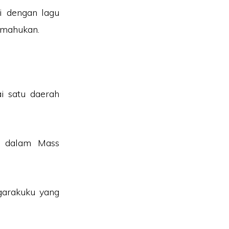
i dengan lagu
 mahukan.
i satu daerah
us dalam Mass
garakuku yang