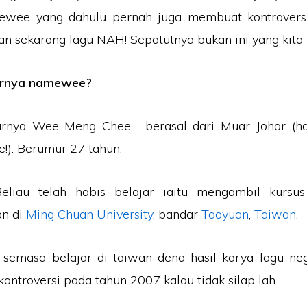
ewee yang dahulu pernah juga membuat kontrovers
an sekarang lagu NAH! Sepatutnya bukan ini yang kita
arnya namewee?
nya Wee Meng Chee, berasal dari Muar Johor (ha
e!). Berumur 27 tahun.
Beliau telah habis belajar iaitu mengambil kurs
n di
Ming Chuan University
, bandar
Taoyuan
,
Taiwan
.
i semasa belajar di taiwan dena hasil karya lagu ne
ontroversi pada tahun 2007 kalau tidak silap lah.