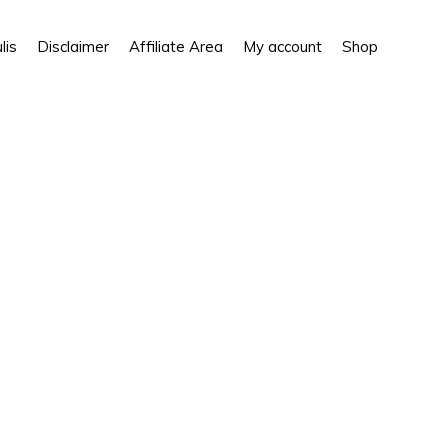
Show
lis
Disclaimer
Affiliate Area
My account
Shop
Search