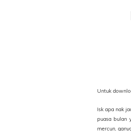
Untuk downl
Isk apa nak j
puasa bulan y
mercun, ganya