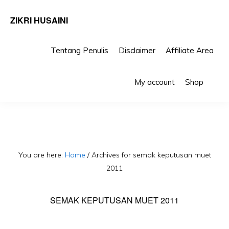
ZIKRI HUSAINI
Tentang Penulis
Disclaimer
Affiliate Area
Skip
Skip
Sho
to
to
My account
Shop
Sea
primary
main
navigation
content
You are here:
Home
/
Archives for semak keputusan muet
2011
SEMAK KEPUTUSAN MUET 2011