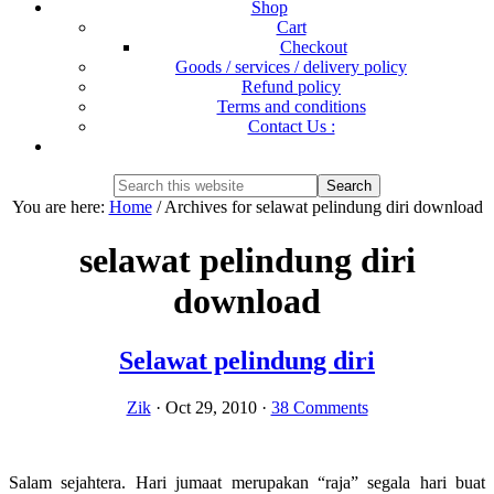
Shop
Cart
Checkout
Goods / services / delivery policy
Refund policy
Terms and conditions
Contact Us :
Show
Search
Search
this
Hide
You are here:
Home
/
Archives for selawat pelindung diri download
website
Search
selawat pelindung diri
download
Selawat pelindung diri
Zik
·
Oct 29, 2010
·
38 Comments
Salam sejahtera. Hari jumaat merupakan “raja” segala hari buat