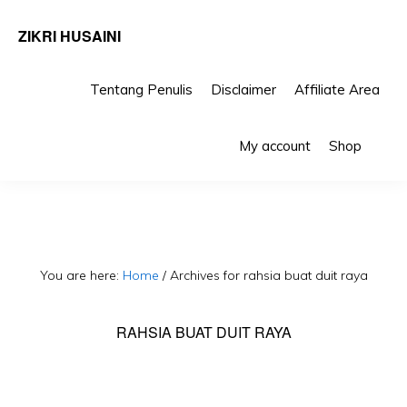
ZIKRI HUSAINI
Tentang Penulis
Disclaimer
Affiliate Area
Skip
Skip
Sho
to
to
My account
Shop
Sea
primary
main
navigation
content
You are here:
Home
/
Archives for rahsia buat duit raya
RAHSIA BUAT DUIT RAYA