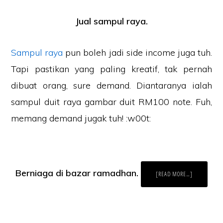
Jual sampul raya.
Sampul raya
pun boleh jadi side income juga tuh.
Tapi pastikan yang paling kreatif, tak pernah
dibuat orang, sure demand. Diantaranya ialah
sampul duit raya gambar duit RM100 note. Fuh,
memang demand jugak tuh! :w00t:
Berniaga di bazar ramadhan.
ABOUT
[READ MORE…]
CARI
DUIT
RAYA.