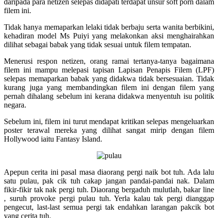
daripada para netizen selepas didapati terdapat unsur soft porn dalam
filem ini.
Tidak hanya memaparkan lelaki tidak berbaju serta wanita berbikini,
kehadiran model Ms Puiyi yang melakonkan aksi menghairahkan
dilihat sebagai babak yang tidak sesuai untuk filem tempatan.
Menerusi respon netizen, orang ramai tertanya-tanya bagaimana
filem ini mampu melepasi tapisan Lapisan Penapis Filem (LPF)
selepas memaparkan babak yang didakwa tidak bersesuaian. Tidak
kurang juga yang membandingkan filem ini dengan filem yang
pernah dihalang sebelum ini kerana didakwa menyentuh isu politik
negara.
Sebelum ini, filem ini turut mendapat kritikan selepas mengeluarkan
poster terawal mereka yang dilihat sangat mirip dengan filem
Hollywood iaitu Fantasy Island.
Apepun cerita ini pasal masa diaorang pergi naik bot tuh. Ada lalu
satu pulau, pak cik tuh cakap jangan pandai-pandai nak. Dalam
fikir-fikir tak nak pergi tuh. Diaorang bergaduh mulutlah, bakar line
, suruh provoke pergi pulau tuh. Yerla kalau tak pergi dianggap
pengecut, last-last semua pergi tak endahkan larangan pakcik bot
yang cerita tuh.