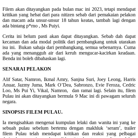
Filem akan ditayangkan pada bulan mac ini 2023, tetapi mendapat
kritikan yang hebat dari para nitizen sebab dari pemakaian pelakon
dan macam ada unsur-unsur 18 tahun keatas, tambah lagi dengan
ada bintang p*rno , Ms Puiyi.
Cerita ini belum pasti akan dapat ditayangkan. Sebab dah dapat
kecaman dan ada modal politik dari pembangkang untuk utarakan
isu ini. Bukan sahaja dari pembangkang, semua sebenarnya. Cuma
ada yang menangguh air dari keruh mengucar-kacirkan keadaan.
Benda ini boleh dibahaskan lagi.
SENARAI PELAKON
Alif Satar, Namron, Ikmal Amry, Sanjna Suri, Joey Leong, Harris
Anuar, Jazmy Juma, Mark O’Dea, Sabronzo, Evie Feroza, Cedric
Loo, Ms Pui Yi, Vikal, Namron, dan ramai lagi. Selain itu, filem
Pulau ini akan ditayangkan bermula 9 Mac ini di pawagam seluruh
negara.
SINOPSIS FILEM PULAU.
Ia mengisahkan mengenai kumpulan lelaki dan wanita ini yang ke
sebuah pulau sebelum bertemu dengan makhluk ‘seram’, trailer
filem Pulau telah mendapat kritikan dan reaksi yang pelbagai