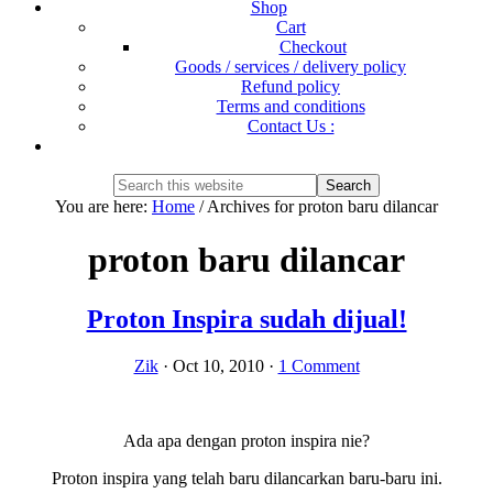
Shop
Cart
Checkout
Goods / services / delivery policy
Refund policy
Terms and conditions
Contact Us :
Show
Search
Search
this
Hide
You are here:
Home
/
Archives for proton baru dilancar
website
Search
proton baru dilancar
Proton Inspira sudah dijual!
Zik
·
Oct 10, 2010
·
1 Comment
Ada apa dengan proton inspira nie?
Proton inspira yang telah baru dilancarkan baru-baru ini.