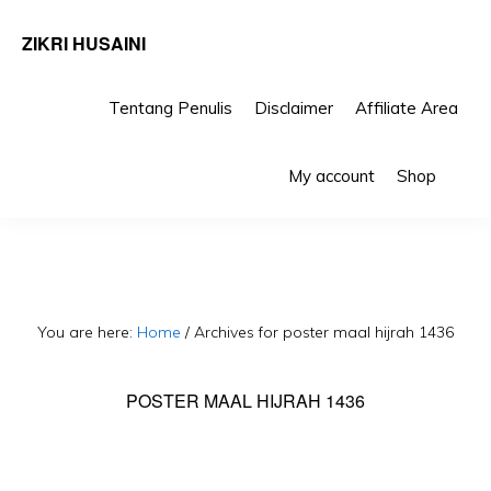
ZIKRI HUSAINI
Tentang Penulis
Disclaimer
Affiliate Area
Skip
Skip
Sho
to
to
My account
Shop
Sea
primary
main
navigation
content
You are here:
Home
/
Archives for poster maal hijrah 1436
POSTER MAAL HIJRAH 1436