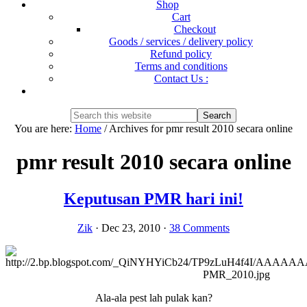
Shop
Cart
Checkout
Goods / services / delivery policy
Refund policy
Terms and conditions
Contact Us :
Show
Search
Search
this
Hide
You are here:
Home
/
Archives for pmr result 2010 secara online
website
Search
pmr result 2010 secara online
Keputusan PMR hari ini!
Zik
·
Dec 23, 2010
·
38 Comments
Ala-ala pest lah pulak kan?