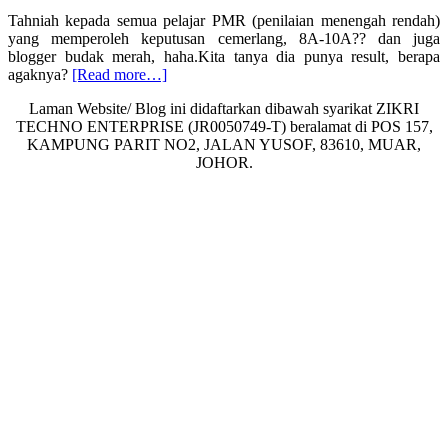
Tahniah kepada semua pelajar PMR (penilaian menengah rendah)
yang memperoleh keputusan cemerlang, 8A-10A?? dan juga
blogger budak merah, haha.Kita tanya dia punya result, berapa
about
agaknya?
[Read more…]
Keputusan
Laman Website/ Blog ini didaftarkan dibawah syarikat ZIKRI
PMR
TECHNO ENTERPRISE (JR0050749-T) beralamat di POS 157,
hari
KAMPUNG PARIT NO2, JALAN YUSOF, 83610, MUAR,
ini!
JOHOR.